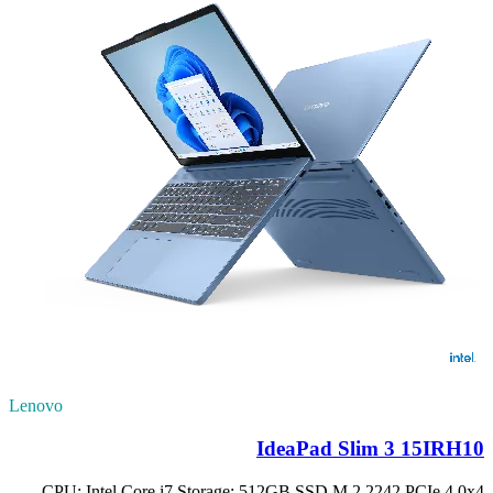
Lenovo
IdeaPad Slim 3 15IRH10
CPU: Intel Core i7 Storage: 512GB SSD M.2 2242 PCIe 4.0x4