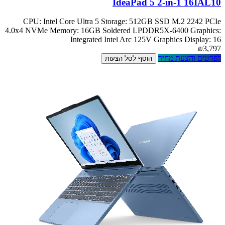
IdeaPad 5 2-in-1 16IAL10
CPU: Intel Core Ultra 5 Storage: 512GB SSD M.2 2242 PCIe
4.0x4 NVMe Memory: 16GB Soldered LPDDR5X-6400 Graphics:
Integrated Intel Arc 125V Graphics Display: 16
₪3,797
לפרטים והצעת מחיר
הוסף לסל הצעות