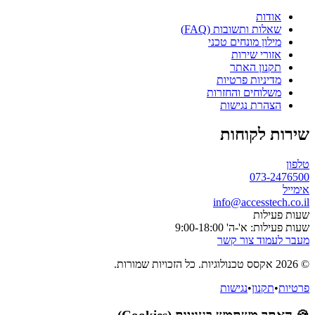
אודות
שאלות ותשובות (FAQ)
מילון מונחים טכני
אזורי שירות
תקנון האתר
מדיניות פרטיות
משלוחים והחזרות
הצהרת נגישות
שירות לקוחות
טלפון
073-2476500
אימייל
info@accesstech.co.il
שעות פעילות
שעות פעילות: א'-ה' 9:00-18:00
מעבר לעמוד צור קשר
© 2026 אקסס טכנולוגיות. כל הזכויות שמורות.
פרטיות
•
תקנון
•
נגישות