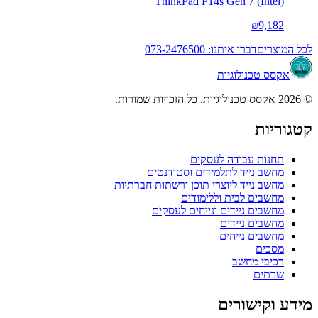
ThinkPad P14s Gen 7 (Intel)
₪9,182
לכל המוצרים
דברו איתנו: 073-2476500
אקסס טכנולוגיות
© 2026 אקסס טכנולוגיות. כל הזכויות שמורות.
קטגוריות
תחנות עבודה לעסקים
מחשב נייד לתלמידים וסטודנטים
מחשב נייד ליוצרי תוכן ורשתות חברתיות
מחשבים לבית וללימודים
מחשבים ניידים ונייחים לעסקים
מחשבים ניידים
מחשבים נייחים
מסכים
רכיבי מחשב
שרתים
מידע וקישורים