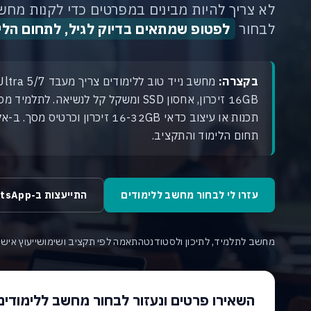
לא צריך להיות מבינים במפרטים כדי לקנות מחשב 
לבחור
לפטופ שמתאים בדיוק לגיל, לתחום הלי
בקצרה:
16GB זיכרון, אחסון SSD ומשקל קל לנשיא
תכנות או עיצוב כדאי 16-32GB זיכרון
תחום הלימוד והתקציב.
עזרו לי לבחור מחשב ללימודים
התייעצות ב-WhatsApp
מחשב לתלמיד, לתיכון ולסטודנט
התאמה לפי תקציב ושימוש
ייעוץ איש
השאירו פרטים ונעזור לבחור מחשב ללימודים