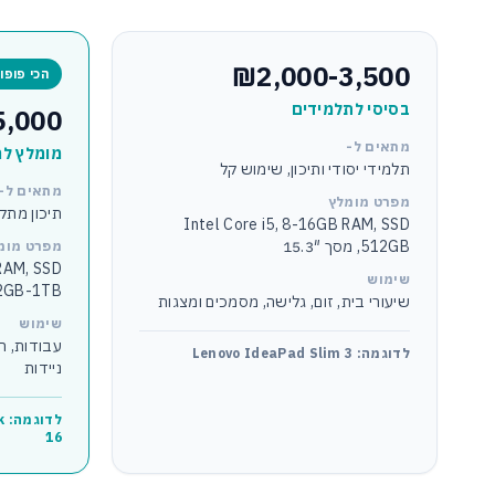
₪2,000-3,500
הכי פופו
בסיסי לתלמידים
5,000
מתאים ל-
מומלץ לר
תלמידי יסודי ותיכון, שימוש קל
מתאים ל-
מפרט מומלץ
תיכון מתק
Intel Core i5, 8-16GB RAM, SSD
512GB, מסך 15.3″
מפרט מומ
 RAM, SSD
שימוש
2GB-1TB
שיעורי בית, זום, גלישה, מסמכים ומצגות
שימוש
עבודות, רי
לדוגמה: Lenovo IdeaPad Slim 3
ניידות
ל
16