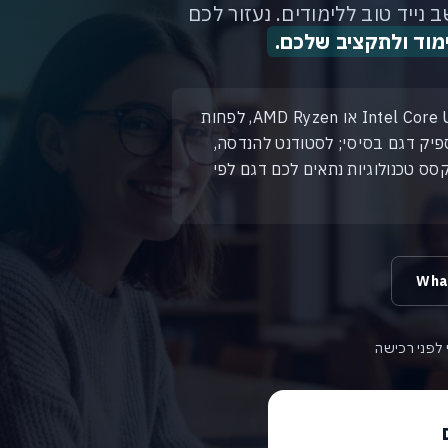
נייד טוב ללימודים. נעזור לכם
מוד ולתקציב שלכם.
מחשב נייד טוב ללימודים צריך מעבד Intel Core Ultra 5/7 או AMD Ryzen, לפחות
ה. לתלמיד מספיק דגם בסיסי; לסטודנט להנדסה,
 וכרטיס מסך. ב-אקסס טכנולוגיות נתאים לכם דגם לפי
י לפני רכישה