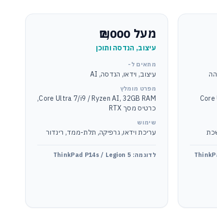
מעל ₪7,000
עיצוב, הנדסה ותוכן
מתאים ל-
הה
עיצוב, וידאו, הנדסה, AI
מפרט מומלץ
Core Ultra 7/i9 / Ryzen AI, 32GB RAM,
Core 
כרטיס מסך RTX
שימוש
שכת
עריכת וידאו, גרפיקה, תלת-ממד, רינדור
לדוגמה: ThinkPad P14s / Legion 5