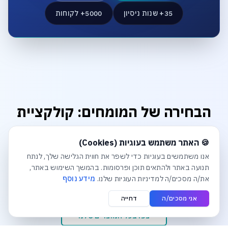
35+ שנות ניסיון
5000+ לקוחות
הבחירה של המומחים: קולקציית
הפרימיום
חלונית עוגיות נפתחה אוטומטית. לסגירה יש ללחוץ על כפתור הסג
🍪 האתר משתמש בעוגיות (Cookies)
מוצרים שנבחרו בקפידה כדי להבטיח לכם ביצועים, אמינות
אנו משתמשים בעוגיות כדי לשפר את חווית הגלישה שלך, לנתח
ואיכות ללא פשרות. דברו עם המומחים שלנו להתאמה אישית.
תנועה באתר ולהתאים תוכן ופרסומות. בהמשך השימוש באתר,
את/ה מסכים/ה למדיניות העוגיות שלנו.
מידע נוסף
אני מסכים/ה
דחייה
צפו בכל המוצרים שלנו