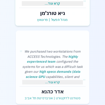
"
קרא עוד...
גיא טורג'מן
,בכבוד רב
גיא תורג'מן-מנהל תפעול
מנהל תפעול
|
פרוטאץ
"
We purchased two workstations from
ACCESS Technologies. The
highly
experienced team
configured the
systems for us which was a difficult task
given our
high specs demands (data
science GPU
capabilities, silent and
"
cool in the office) and limited budget.
Thanks a lot,
קרא עוד...
The purchase process was smooth and
Adar Kahana.
אדר כהנא
without any problems.
סטודנט לדוקטורט
|
אוניברסיטת תל אביב