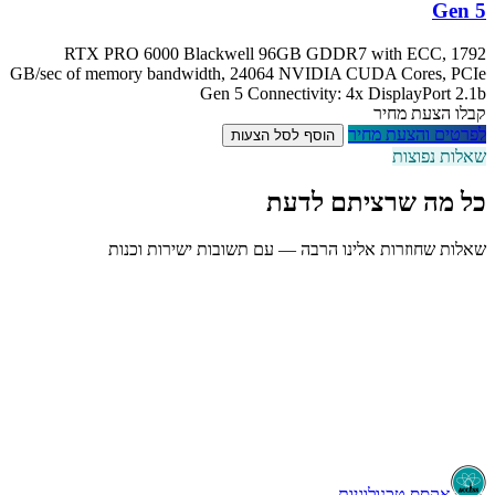
Gen 5
RTX PRO 6000 Blackwell 96GB GDDR7 with ECC, 1792
GB/sec of memory bandwidth, 24064 NVIDIA CUDA Cores, PCIe
Gen 5 Connectivity: 4x DisplayPort 2.1b
קבלו הצעת מחיר
לפרטים והצעת מחיר
הוסף לסל הצעות
שאלות נפוצות
כל מה שרציתם לדעת
שאלות שחוזרות אלינו הרבה — עם תשובות ישירות וכנות
Workstation או Server – מה מתאים לי?
מה ההבדל בין מחשב רגיל לתחנת עבודה מקצועית (Workstation)?
איך לבחור מחשב נייד (לפטופ) שמתאים לצרכי העבודה שלי?
איזה מחשב מתאים לתוכנות תכנון, גרפיקה או Rendering?
אקסס טכנולוגיות