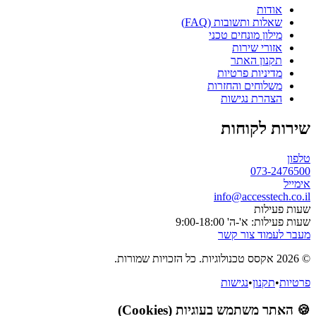
אודות
שאלות ותשובות (FAQ)
מילון מונחים טכני
אזורי שירות
תקנון האתר
מדיניות פרטיות
משלוחים והחזרות
הצהרת נגישות
שירות לקוחות
טלפון
073-2476500
אימייל
info@accesstech.co.il
שעות פעילות
שעות פעילות: א'-ה' 9:00-18:00
מעבר לעמוד צור קשר
© 2026 אקסס טכנולוגיות. כל הזכויות שמורות.
פרטיות
•
תקנון
•
נגישות
🍪 האתר משתמש בעוגיות (Cookies)