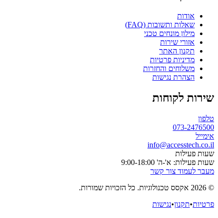
אודות
שאלות ותשובות (FAQ)
מילון מונחים טכני
אזורי שירות
תקנון האתר
מדיניות פרטיות
משלוחים והחזרות
הצהרת נגישות
שירות לקוחות
טלפון
073-2476500
אימייל
info@accesstech.co.il
שעות פעילות
שעות פעילות: א'-ה' 9:00-18:00
מעבר לעמוד צור קשר
© 2026 אקסס טכנולוגיות. כל הזכויות שמורות.
פרטיות
•
תקנון
•
נגישות