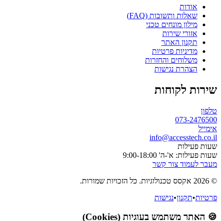
אודות
שאלות ותשובות (FAQ)
מילון מונחים טכני
אזורי שירות
תקנון האתר
מדיניות פרטיות
משלוחים והחזרות
הצהרת נגישות
שירות לקוחות
טלפון
073-2476500
אימייל
info@accesstech.co.il
שעות פעילות
שעות פעילות: א'-ה' 9:00-18:00
מעבר לעמוד צור קשר
© 2026 אקסס טכנולוגיות. כל הזכויות שמורות.
פרטיות
•
תקנון
•
נגישות
🍪 האתר משתמש בעוגיות (Cookies)