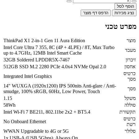
הוסף לסל
נציג מכירות
הדפס דף מוצר
מפרט טכני
מוצר
ThinkPad X1 2-in-1 Gen 11 Aura Edition
Intel Core Ultra 7 355, 8C (4P + 4LPE) / 8T, Max Turbo
מעבד
up to 4.7GHz, 12MB Intel Smart Cache
זיכרון
32GB Soldered LPDDR5X-7467
אחסון
512GB SSD M.2 2280 PCIe 4.0x4 NVMe Opal 2.0
כרטיס
Integrated Intel Graphics
מסך
14" WUXGA (1920x1200) IPS 500nits Anti-glare / Anti-
מסך
smudge, 100% sRGB, 60Hz, Low Power, Touch
משקל
1.15
סוללה
58Wh
תקשורת
Intel Wi-Fi 7 BE211, 802.11be 2x2 + BT5.4
כרטיס
No Onboard Ethernet
רשת
סלולר
WWAN Upgradable to 4G or 5G
1x USB-A (USB 5Gbps), Always On