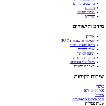
מחשבים נייחים
מסכים
רכיבי מחשב
שרתים
מידע וקישורים
אודות
שאלות ותשובות (FAQ)
מילון מונחים טכני
אזורי שירות
תקנון האתר
מדיניות פרטיות
משלוחים והחזרות
הצהרת נגישות
שירות לקוחות
טלפון
073-2476500
אימייל
info@accesstech.co.il
שעות פעילות