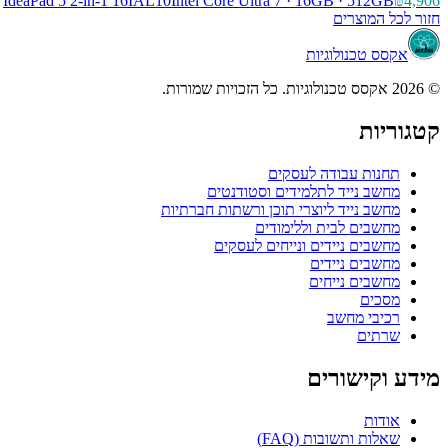
IdeaPad 5 2-in-1 16IAL10
Intel Core Ultra 7 · 16GB · 512GB
₪4,906
חזור לכל המוצרים
אקסס טכנולוגיות
© 2026 אקסס טכנולוגיות. כל הזכויות שמורות.
קטגוריות
תחנות עבודה לעסקים
מחשב נייד לתלמידים וסטודנטים
מחשב נייד ליוצרי תוכן ורשתות חברתיות
מחשבים לבית וללימודים
מחשבים ניידים ונייחים לעסקים
מחשבים ניידים
מחשבים נייחים
מסכים
רכיבי מחשב
שרתים
מידע וקישורים
אודות
שאלות ותשובות (FAQ)