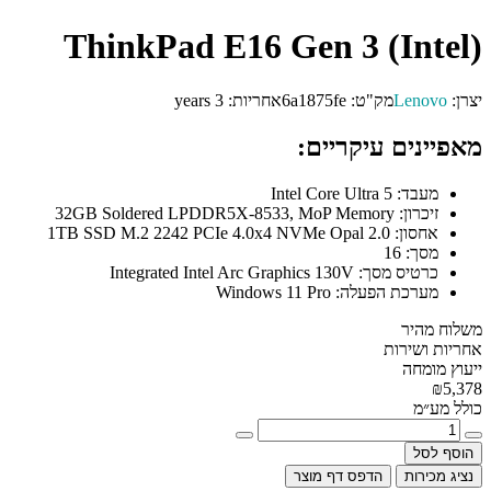
ThinkPad E16 Gen 3 (Intel)
יצרן:
Lenovo
מק"ט:
6a1875fe
אחריות:
3 years
מאפיינים עיקריים:
מעבד:
Intel Core Ultra 5
זיכרון:
32GB Soldered LPDDR5X-8533, MoP Memory
אחסון:
1TB SSD M.2 2242 PCIe 4.0x4 NVMe Opal 2.0
מסך:
16
כרטיס מסך:
Integrated Intel Arc Graphics 130V
מערכת הפעלה:
Windows 11 Pro
משלוח מהיר
אחריות ושירות
ייעוץ מומחה
₪5,378
כולל מע״מ
הוסף לסל
נציג מכירות
הדפס דף מוצר