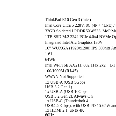
ThinkPad E16 Gen 3 (Intel)
Intel Core Ultra 5 228V, 8C (4P + 4LPE) 
32GB Soldered LPDDR5X-8533, MoP M
1TB SSD M.2 2242 PCIe 4.0x4 NVMe Op
Integrated Intel Arc Graphics 130V
16" WUXGA (1920x1200) IPS 300nits An
1.61
64Wh
Intel Wi-Fi 6E AX211, 802.11ax 2x2 + BT
100/1000M (RJ-45)
WWAN Not Supported
1x USB-A (USB 5Gbps
USB 3.2 Gen 1)
1x USB-A (USB 10Gbps
USB 3.2 Gen 2), Always On
1x USB-C (Thunderbolt 4
USB4 40Gbps), with USB PD 15-65W and 
1x HDMI 2.1, up to 4K
60Hz