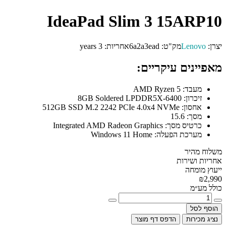
IdeaPad Slim 3 15ARP10
יצרן:
Lenovo
מק"ט:
6a2a3ead
אחריות:
3 years
מאפיינים עיקריים:
מעבד:
AMD Ryzen 5
זיכרון:
8GB Soldered LPDDR5X-6400
אחסון:
512GB SSD M.2 2242 PCIe 4.0x4 NVMe
מסך:
15.6
כרטיס מסך:
Integrated AMD Radeon Graphics
מערכת הפעלה:
Windows 11 Home
משלוח מהיר
אחריות ושירות
ייעוץ מומחה
₪2,990
כולל מע״מ
הוסף לסל
נציג מכירות
הדפס דף מוצר