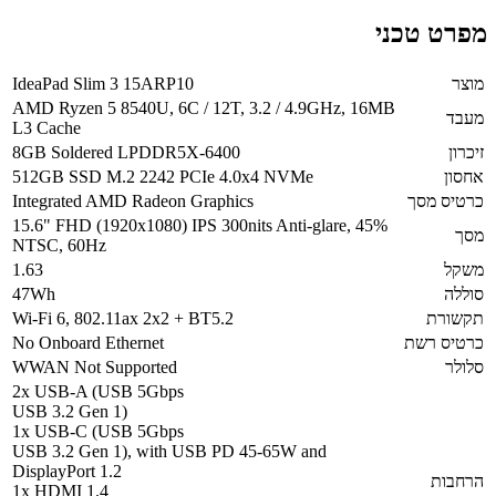
מפרט טכני
מוצר
IdeaPad Slim 3 15ARP10
AMD Ryzen 5 8540U, 6C / 12T, 3.2 / 4.9GHz, 16MB
מעבד
L3 Cache
זיכרון
8GB Soldered LPDDR5X-6400
אחסון
512GB SSD M.2 2242 PCIe 4.0x4 NVMe
כרטיס מסך
Integrated AMD Radeon Graphics
15.6" FHD (1920x1080) IPS 300nits Anti-glare, 45%
מסך
NTSC, 60Hz
משקל
1.63
סוללה
47Wh
תקשורת
Wi-Fi 6, 802.11ax 2x2 + BT5.2
כרטיס רשת
No Onboard Ethernet
סלולר
WWAN Not Supported
2x USB-A (USB 5Gbps
USB 3.2 Gen 1)
1x USB-C (USB 5Gbps
USB 3.2 Gen 1), with USB PD 45-65W and
DisplayPort 1.2
הרחבות
1x HDMI 1.4