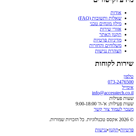
אודות
שאלות ותשובות (FAQ)
מילון מונחים טכני
אזורי שירות
תקנון האתר
מדיניות פרטיות
משלוחים והחזרות
הצהרת נגישות
שירות לקוחות
טלפון
073-2476500
אימייל
info@accesstech.co.il
שעות פעילות
שעות פעילות: א'-ה' 9:00-18:00
מעבר לעמוד צור קשר
© 2026 אקסס טכנולוגיות. כל הזכויות שמורות.
פרטיות
•
תקנון
•
נגישות