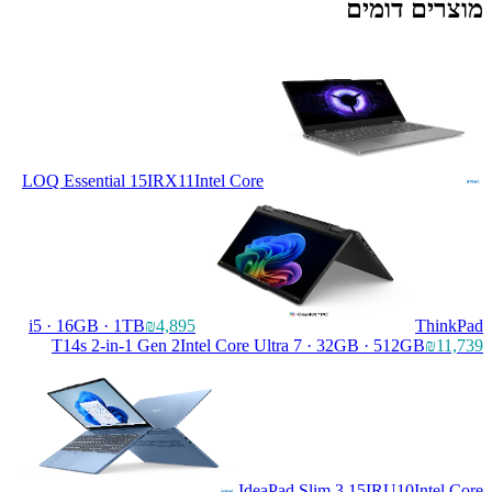
מוצרים דומים
LOQ Essential 15IRX11
Intel Core
i5 · 16GB · 1TB
₪4,895
ThinkPad
T14s 2-in-1 Gen 2
Intel Core Ultra 7 · 32GB · 512GB
₪11,739
IdeaPad Slim 3 15IRU10
Intel Core