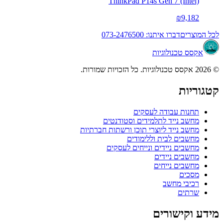
ThinkPad P14s Gen 7 (Intel)
₪9,182
לכל המוצרים
דברו איתנו: 073-2476500
אקסס טכנולוגיות
© 2026 אקסס טכנולוגיות. כל הזכויות שמורות.
קטגוריות
תחנות עבודה לעסקים
מחשב נייד לתלמידים וסטודנטים
מחשב נייד ליוצרי תוכן ורשתות חברתיות
מחשבים לבית וללימודים
מחשבים ניידים ונייחים לעסקים
מחשבים ניידים
מחשבים נייחים
מסכים
רכיבי מחשב
שרתים
מידע וקישורים