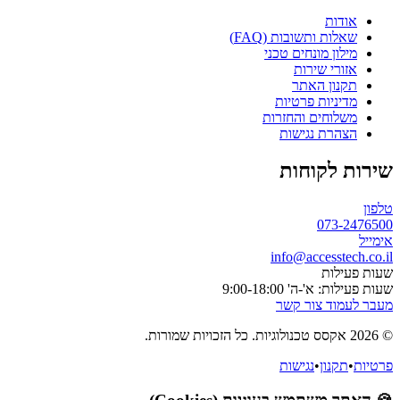
אודות
שאלות ותשובות (FAQ)
מילון מונחים טכני
אזורי שירות
תקנון האתר
מדיניות פרטיות
משלוחים והחזרות
הצהרת נגישות
שירות לקוחות
טלפון
073-2476500
אימייל
info@accesstech.co.il
שעות פעילות
שעות פעילות: א'-ה' 9:00-18:00
מעבר לעמוד צור קשר
© 2026 אקסס טכנולוגיות. כל הזכויות שמורות.
פרטיות
•
תקנון
•
נגישות