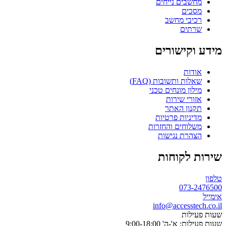
מחשבים נייחים
מסכים
רכיבי מחשב
שרתים
מידע וקישורים
אודות
שאלות ותשובות (FAQ)
מילון מונחים טכני
אזורי שירות
תקנון האתר
מדיניות פרטיות
משלוחים והחזרות
הצהרת נגישות
שירות לקוחות
טלפון
073-2476500
אימייל
info@accesstech.co.il
שעות פעילות
שעות פעילות: א'-ה' 9:00-18:00