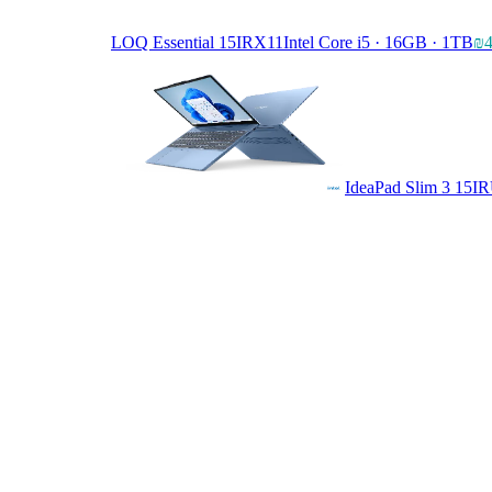
LOQ Essential 15IRX11
Intel Core i5 · 16GB · 1TB
₪4
IdeaPad Slim 3 15I