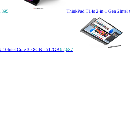
,895
ThinkPad T14s 2-in-1 Gen 2
Intel
RU10
Intel Core 3 · 8GB · 512GB
₪2,687