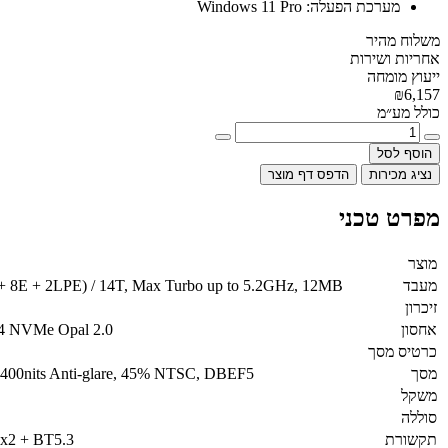
מערכת הפעלה:
Windows 11 Pro
משלוח מהיר
אחריות ושירות
ייעוץ מומחה
₪6,157
כולל מע״מ
הוסף לסל
נציג מכירות
הדפס דף מוצר
מפרט טכני
מוצר
מעבד
P + 8E + 2LPE) / 14T, Max Turbo up to 5.2GHz, 12MB
זיכרון
אחסון
4 NVMe Opal 2.0
כרטיס מסך
מסך
00nits Anti-glare, 45% NTSC, DBEF5
משקל
סוללה
תקשורת
2x2 + BT5.3