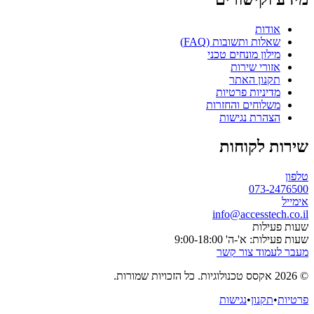
אודות
שאלות ותשובות (FAQ)
מילון מונחים טכני
אזורי שירות
תקנון האתר
מדיניות פרטיות
משלוחים והחזרות
הצהרת נגישות
שירות לקוחות
טלפון
073-2476500
אימייל
info@accesstech.co.il
שעות פעילות
שעות פעילות: א'-ה' 9:00-18:00
מעבר לעמוד צור קשר
© 2026 אקסס טכנולוגיות. כל הזכויות שמורות.
פרטיות
•
תקנון
•
נגישות