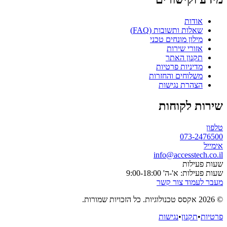
אודות
שאלות ותשובות (FAQ)
מילון מונחים טכני
אזורי שירות
תקנון האתר
מדיניות פרטיות
משלוחים והחזרות
הצהרת נגישות
שירות לקוחות
טלפון
073-2476500
אימייל
info@accesstech.co.il
שעות פעילות
שעות פעילות: א'-ה' 9:00-18:00
מעבר לעמוד צור קשר
© 2026 אקסס טכנולוגיות. כל הזכויות שמורות.
פרטיות
•
תקנון
•
נגישות