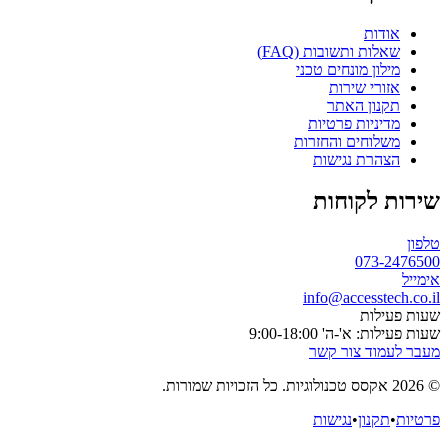
אודות
שאלות ותשובות (FAQ)
מילון מונחים טכני
אזורי שירות
תקנון האתר
מדיניות פרטיות
משלוחים והחזרות
הצהרת נגישות
שירות לקוחות
טלפון
073-2476500
אימייל
info@accesstech.co.il
שעות פעילות
שעות פעילות: א'-ה' 9:00-18:00
מעבר לעמוד צור קשר
© 2026 אקסס טכנולוגיות. כל הזכויות שמורות.
פרטיות
•
תקנון
•
נגישות