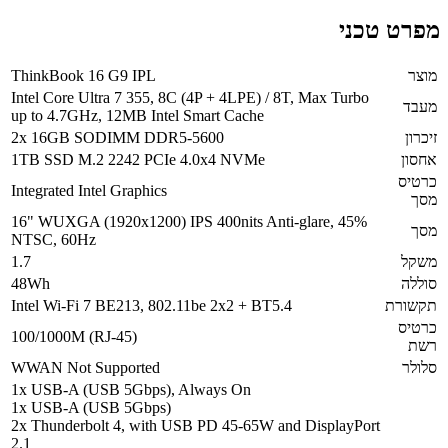
מפרט טכני
מוצר
ThinkBook 16 G9 IPL
Intel Core Ultra 7 355, 8C (4P + 4LPE) / 8T, Max Turbo
מעבד
up to 4.7GHz, 12MB Intel Smart Cache
זיכרון
2x 16GB SODIMM DDR5-5600
אחסון
1TB SSD M.2 2242 PCIe 4.0x4 NVMe
כרטיס
Integrated Intel Graphics
מסך
16" WUXGA (1920x1200) IPS 400nits Anti-glare, 45%
מסך
NTSC, 60Hz
משקל
1.7
סוללה
48Wh
תקשורת
Intel Wi-Fi 7 BE213, 802.11be 2x2 + BT5.4
כרטיס
100/1000M (RJ-45)
רשת
סלולר
WWAN Not Supported
1x USB-A (USB 5Gbps), Always On
1x USB-A (USB 5Gbps)
2x Thunderbolt 4, with USB PD 45-65W and DisplayPort
2.1