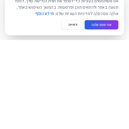
אנו משתמשים בעוגיות כדי לשפר את חווית הגלישה שלך, לנתח
תנועה באתר ולהתאים תוכן ופרסומות. בהמשך השימוש באתר,
את/ה מסכים/ה למדיניות העוגיות שלנו.
מידע נוסף
אני מסכים/ה
דחייה
קטגוריות
אקסס טכנולוגיות
תחנות עבודה לעסקים
© 2026 אקסס טכנולוגיות. כל
מחשב נייד לתלמידים
הזכויות שמורות.
וסטודנטים
מחשב נייד ליוצרי תוכן ורשתות
חברתיות