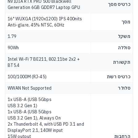
NVIDIA RTX PRO 500 Blackwell
כרטיס מסך
Generation 6GB GDDR7 Laptop GPU
16" WUXGA (1920x1200) IPS 400nits
מסך
Anti-glare, 45% NTSC, 60Hz
משקל
1.79
סוללה
90Wh
Intel Wi-Fi 7 BE211, 802.11be 2x2 +
תקשורת
BT5.4
כרטיס רשת
100/1000M (RJ-45)
סלולר
WWAN Not Supported
1x USB-A (USB 5Gbps
USB 3.2 Gen 1)
1x USB-A (USB 5Gbps
USB 3.2 Gen 1), Always On
2x Thunderbolt 4, with USB PD 3.1 and
DisplayPort 2.1, 140W input
הרחבות
15W output