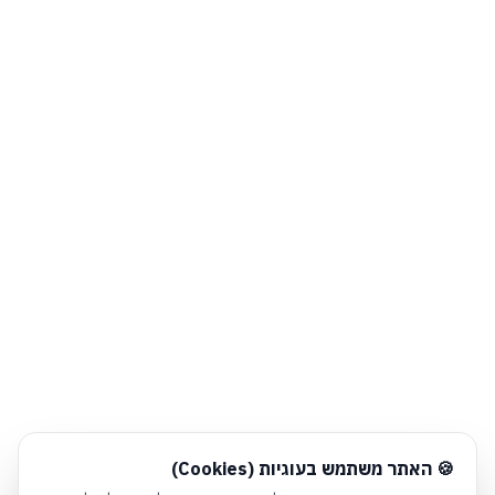
חלונית עוגיות נפתחה אוטומטית. לסגירה יש ללחוץ על כפתור הסג
🍪 האתר משתמש בעוגיות (Cookies)