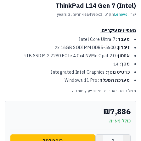
ThinkPad L14 Gen 7 (Intel)
יצרן:
Lenovo
מק"ט:
6a49ebc3
אחריות:
3 years
מאפיינים עיקריים:
מעבד:
Intel Core Ultra 7
זיכרון:
2x 16GB SODIMM DDR5-5600
אחסון:
1TB SSD M.2 2280 PCIe 4.0x4 NVMe Opal 2.0
מסך:
14
כרטיס מסך:
Integrated Intel Graphics
מערכת הפעלה:
Windows 11 Pro
משלוח מהיר
אחריות ושירות
ייעוץ מומחה
₪7,886
כולל מע״מ
הוסף לסל