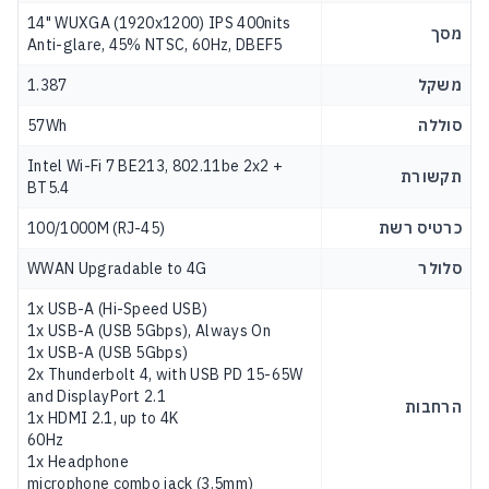
14" WUXGA (1920x1200) IPS 400nits
מסך
Anti-glare, 45% NTSC, 60Hz, DBEF5
משקל
1.387
סוללה
57Wh
Intel Wi-Fi 7 BE213, 802.11be 2x2 +
תקשורת
BT5.4
כרטיס רשת
100/1000M (RJ-45)
סלולר
WWAN Upgradable to 4G
1x USB-A (Hi-Speed USB)
1x USB-A (USB 5Gbps), Always On
1x USB-A (USB 5Gbps)
2x Thunderbolt 4, with USB PD 15-65W
and DisplayPort 2.1
הרחבות
1x HDMI 2.1, up to 4K
60Hz
1x Headphone
microphone combo jack (3.5mm)