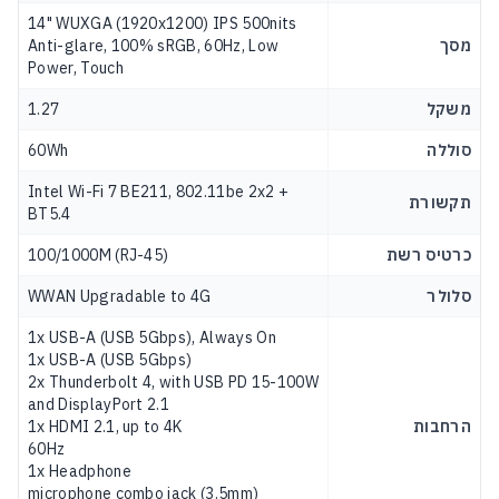
14" WUXGA (1920x1200) IPS 500nits
מסך
Anti-glare, 100% sRGB, 60Hz, Low
Power, Touch
משקל
1.27
סוללה
60Wh
Intel Wi-Fi 7 BE211, 802.11be 2x2 +
תקשורת
BT5.4
כרטיס רשת
100/1000M (RJ-45)
סלולר
WWAN Upgradable to 4G
1x USB-A (USB 5Gbps), Always On
1x USB-A (USB 5Gbps)
2x Thunderbolt 4, with USB PD 15-100W
and DisplayPort 2.1
הרחבות
1x HDMI 2.1, up to 4K
60Hz
1x Headphone
microphone combo jack (3.5mm)