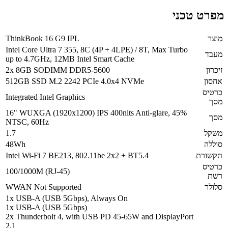
מפרט טכני
מוצר
ThinkBook 16 G9 IPL
Intel Core Ultra 7 355, 8C (4P + 4LPE) / 8T, Max Turbo
מעבד
up to 4.7GHz, 12MB Intel Smart Cache
זיכרון
2x 8GB SODIMM DDR5-5600
אחסון
512GB SSD M.2 2242 PCIe 4.0x4 NVMe
כרטיס
Integrated Intel Graphics
מסך
16" WUXGA (1920x1200) IPS 400nits Anti-glare, 45%
מסך
NTSC, 60Hz
משקל
1.7
סוללה
48Wh
תקשורת
Intel Wi-Fi 7 BE213, 802.11be 2x2 + BT5.4
כרטיס
100/1000M (RJ-45)
רשת
סלולר
WWAN Not Supported
1x USB-A (USB 5Gbps), Always On
1x USB-A (USB 5Gbps)
2x Thunderbolt 4, with USB PD 45-65W and DisplayPort
2.1