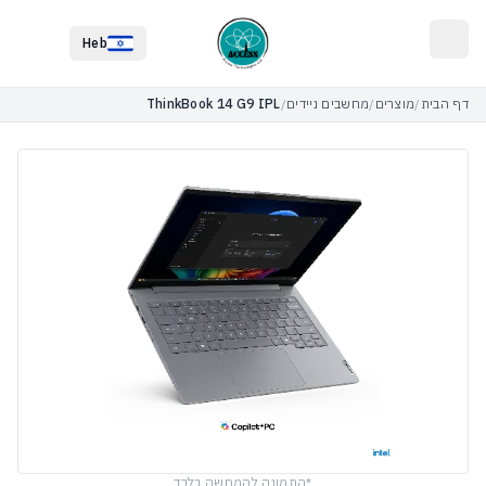
לג לתוכן הראשי
לג לתחתית העמוד
Heb
דף הבית
/
מוצרים
/
מחשבים ניידים
/
ThinkBook 14 G9 IPL
*התמונה להמחשה בלבד