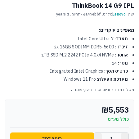
ThinkBook 14 G9 IPL
יצרן:
Lenovo
מק"ט:
6a49ebbf
אחריות:
3 years
מאפיינים עיקריים:
מעבד:
Intel Core Ultra 7
זיכרון:
2x 16GB SODIMM DDR5-5600
אחסון:
1TB SSD M.2 2242 PCIe 4.0x4 NVMe
מסך:
14
כרטיס מסך:
Integrated Intel Graphics
מערכת הפעלה:
Windows 11 Pro
משלוח מהיר
אחריות ושירות
ייעוץ מומחה
₪5,553
כולל מע״מ
הוסף לסל