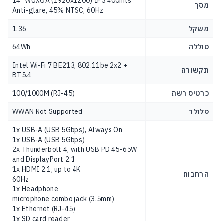
14" WUXGA (1920x1200) IPS 400nits
מסך
Anti-glare, 45% NTSC, 60Hz
משקל
1.36
סוללה
64Wh
Intel Wi-Fi 7 BE213, 802.11be 2x2 +
תקשורת
BT5.4
כרטיס רשת
100/1000M (RJ-45)
סלולר
WWAN Not Supported
1x USB-A (USB 5Gbps), Always On
1x USB-A (USB 5Gbps)
2x Thunderbolt 4, with USB PD 45-65W
and DisplayPort 2.1
1x HDMI 2.1, up to 4K
הרחבות
60Hz
1x Headphone
microphone combo jack (3.5mm)
1x Ethernet (RJ-45)
1x SD card reader