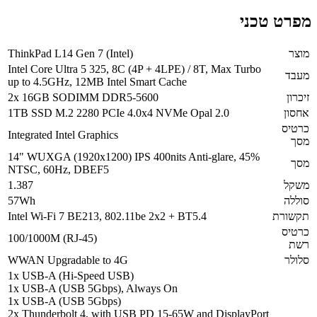
מפרט טכני
מוצר
ThinkPad L14 Gen 7 (Intel)
Intel Core Ultra 5 325, 8C (4P + 4LPE) / 8T, Max Turbo
מעבד
up to 4.5GHz, 12MB Intel Smart Cache
זיכרון
2x 16GB SODIMM DDR5-5600
אחסון
1TB SSD M.2 2280 PCIe 4.0x4 NVMe Opal 2.0
כרטיס
Integrated Intel Graphics
מסך
14" WUXGA (1920x1200) IPS 400nits Anti-glare, 45%
מסך
NTSC, 60Hz, DBEF5
משקל
1.387
סוללה
57Wh
תקשורת
Intel Wi-Fi 7 BE213, 802.11be 2x2 + BT5.4
כרטיס
100/1000M (RJ-45)
רשת
סלולר
WWAN Upgradable to 4G
1x USB-A (Hi-Speed USB)
1x USB-A (USB 5Gbps), Always On
1x USB-A (USB 5Gbps)
2x Thunderbolt 4, with USB PD 15-65W and DisplayPort