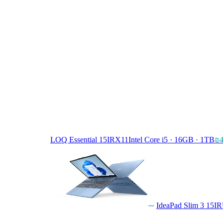
LOQ Essential 15IRX11
Intel Core i5 · 16GB · 1TB
₪4
IdeaPad Slim 3 15I