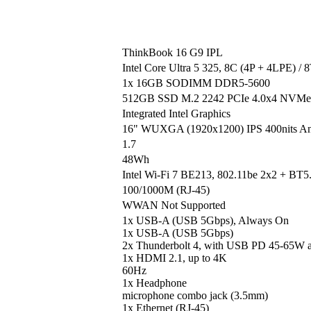
ThinkBook 16 G9 IPL
Intel Core Ultra 5 325, 8C (4P + 4LPE) /
1x 16GB SODIMM DDR5-5600
512GB SSD M.2 2242 PCIe 4.0x4 NVMe
Integrated Intel Graphics
16" WUXGA (1920x1200) IPS 400nits An
1.7
48Wh
Intel Wi-Fi 7 BE213, 802.11be 2x2 + BT5
100/1000M (RJ-45)
WWAN Not Supported
1x USB-A (USB 5Gbps), Always On
1x USB-A (USB 5Gbps)
2x Thunderbolt 4, with USB PD 45-65W a
1x HDMI 2.1, up to 4K
60Hz
1x Headphone
microphone combo jack (3.5mm)
1x Ethernet (RJ-45)