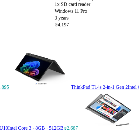
1x SD card reader
Windows 11 Pro
3 years
₪4,197
,895
ThinkPad T14s 2-in-1 Gen 2
Intel
RU10
Intel Core 3 · 8GB · 512GB
₪2,687