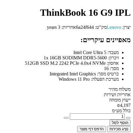
ThinkBook 16 G9 IPL
יצרן:
Lenovo
מק"ט:
6a24f644
אחריות:
3 years
מאפיינים עיקריים:
מעבד:
Intel Core Ultra 5
זיכרון:
1x 16GB SODIMM DDR5-5600
אחסון:
512GB SSD M.2 2242 PCIe 4.0x4 NVMe
מסך:
16
כרטיס מסך:
Integrated Intel Graphics
מערכת הפעלה:
Windows 11 Pro
משלוח מהיר
אחריות ושירות
ייעוץ מומחה
₪4,197
כולל מע״מ
הוסף לסל
נציג מכירות
הדפס דף מוצר