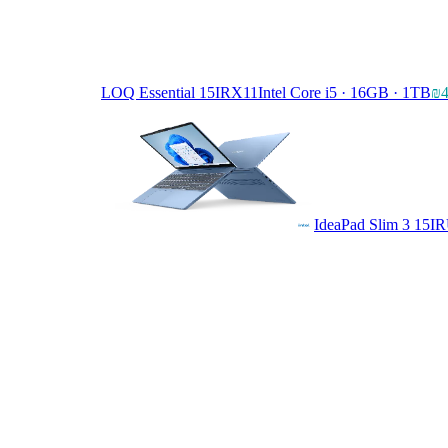
LOQ Essential 15IRX11
Intel Core i5 · 16GB · 1TB
₪4
IdeaPad Slim 3 15I