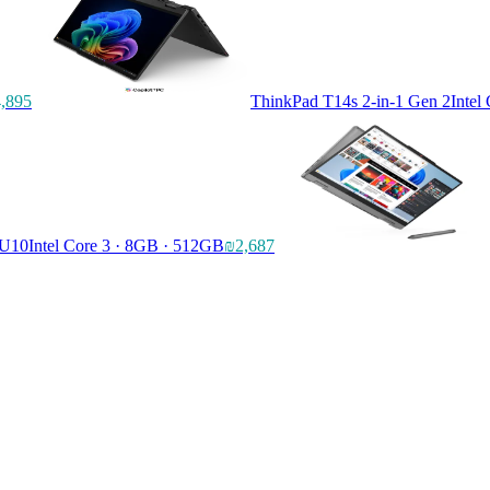
,895
ThinkPad T14s 2-in-1 Gen 2
Intel
RU10
Intel Core 3 · 8GB · 512GB
₪2,687