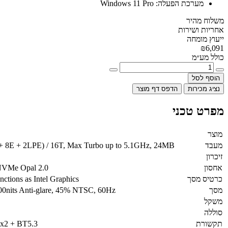
מערכת הפעלה:
Windows 11 Pro
משלוח מהיר
אחריות ושירות
ייעוץ מומחה
₪6,091
כולל מע״מ
הוסף לסל
נציג מכירות
הדפס דף מוצר
מפרט טכני
מוצר
מעבד
P + 8E + 2LPE) / 16T, Max Turbo up to 5.1GHz, 24MB
זיכרון
אחסון
NVMe Opal 2.0
כרטיס מסך
ctions as Intel Graphics
מסך
nits Anti-glare, 45% NTSC, 60Hz
משקל
סוללה
תקשורת
2x2 + BT5.3