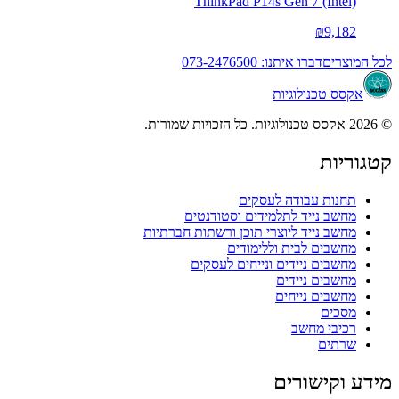
ThinkPad P14s Gen 7 (Intel)
₪9,182
לכל המוצרים
דברו איתנו: 073-2476500
אקסס טכנולוגיות
© 2026 אקסס טכנולוגיות. כל הזכויות שמורות.
קטגוריות
תחנות עבודה לעסקים
מחשב נייד לתלמידים וסטודנטים
מחשב נייד ליוצרי תוכן ורשתות חברתיות
מחשבים לבית וללימודים
מחשבים ניידים ונייחים לעסקים
מחשבים ניידים
מחשבים נייחים
מסכים
רכיבי מחשב
שרתים
מידע וקישורים