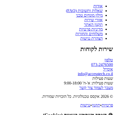
אודות
שאלות ותשובות (FAQ)
מילון מונחים טכני
אזורי שירות
תקנון האתר
מדיניות פרטיות
משלוחים והחזרות
הצהרת נגישות
שירות לקוחות
טלפון
073-2476500
אימייל
info@accesstech.co.il
שעות פעילות
שעות פעילות: א'-ה' 9:00-18:00
מעבר לעמוד צור קשר
© 2026 אקסס טכנולוגיות. כל הזכויות שמורות.
פרטיות
•
תקנון
•
נגישות