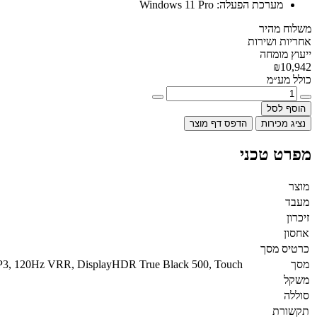
מערכת הפעלה:
Windows 11 Pro
משלוח מהיר
אחריות ושירות
ייעוץ מומחה
₪10,942
כולל מע״מ
הוסף לסל
נציג מכירות
הדפס דף מוצר
מפרט טכני
מוצר
מעבד
זיכרון
אחסון
כרטיס מסך
מסך
I-P3, 120Hz VRR, DisplayHDR True Black 500, Touch
משקל
סוללה
תקשורת