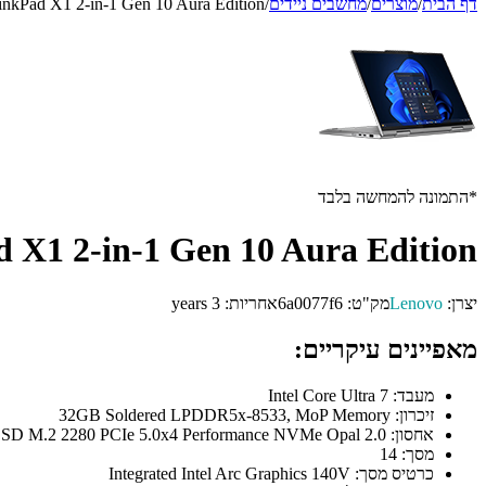
דף הבית
/
מוצרים
/
מחשבים ניידים
/
inkPad X1 2-in-1 Gen 10 Aura Edition
*התמונה להמחשה בלבד
 X1 2-in-1 Gen 10 Aura Edition
יצרן:
Lenovo
מק"ט:
6a0077f6
אחריות:
3 years
מאפיינים עיקריים:
מעבד:
Intel Core Ultra 7
זיכרון:
32GB Soldered LPDDR5x-8533, MoP Memory
אחסון:
512GB SSD M.2 2280 PCIe 5.0x4 Performance NVMe Opal 2.0
מסך:
14
כרטיס מסך:
Integrated Intel Arc Graphics 140V