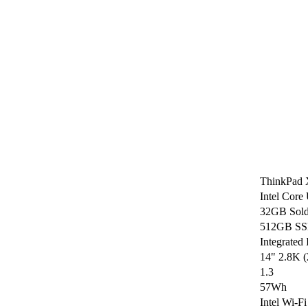
ThinkPad X
Intel Core
32GB Sol
512GB SSD
Integrated
14" 2.8K 
1.3
57Wh
Intel Wi-F