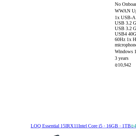
No Onboar
WWAN Upg
1x USB-A
USB 3.2 G
USB 3.2 G
USB4 40Gb
60Hz 1x H
microphon
Windows 1
3 years
₪10,942
LOQ Essential 15IRX11
Intel Core i5 · 16GB · 1TB
₪4