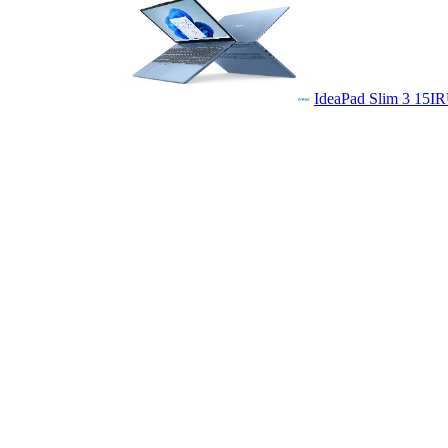
IdeaPad Slim 3 15I