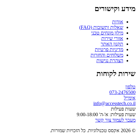
מידע וקישורים
אודות
שאלות ותשובות (FAQ)
מילון מונחים טכני
אזורי שירות
תקנון האתר
מדיניות פרטיות
משלוחים והחזרות
הצהרת נגישות
שירות לקוחות
טלפון
073-2476500
אימייל
info@accesstech.co.il
שעות פעילות
שעות פעילות: א'-ה' 9:00-18:00
מעבר לעמוד צור קשר
© 2026 אקסס טכנולוגיות. כל הזכויות שמורות.