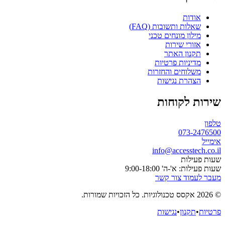
אודות
שאלות ותשובות (FAQ)
מילון מונחים טכני
אזורי שירות
תקנון האתר
מדיניות פרטיות
משלוחים והחזרות
הצהרת נגישות
שירות לקוחות
טלפון
073-2476500
אימייל
info@accesstech.co.il
שעות פעילות
שעות פעילות: א'-ה' 9:00-18:00
מעבר לעמוד צור קשר
© 2026 אקסס טכנולוגיות. כל הזכויות שמורות.
פרטיות
•
תקנון
•
נגישות