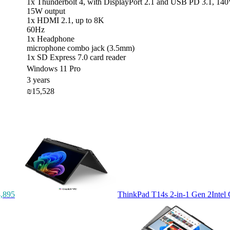
1x Thunderbolt 4, with DisplayPort 2.1 and USB PD 3.1, 14
15W output
1x HDMI 2.1, up to 8K
60Hz
1x Headphone
microphone combo jack (3.5mm)
1x SD Express 7.0 card reader
Windows 11 Pro
3 years
₪15,528
,895
ThinkPad T14s 2-in-1 Gen 2
Intel