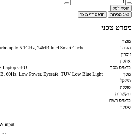
הוסף לסל
נציג מכירות
הדפס דף מוצר
מפרט טכני
מוצר
מעבד
Turbo up to 5.1GHz, 24MB Intel Smart Cache
זיכרון
אחסון
0
כרטיס מסך
7 Laptop GPU
מסך
B, 60Hz, Low Power, Eyesafe, TÜV Low Blue Light
משקל
סוללה
תקשורת
כרטיס רשת
סלולר
0W input