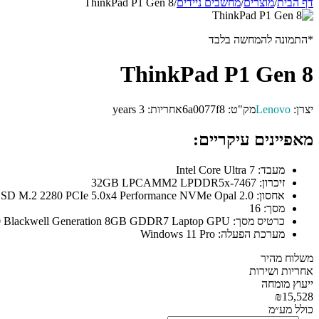
דף הבית
/
מוצרים
/
מחשבים ניידים
/
ThinkPad P1 Gen 8
*התמונה להמחשה בלבד
ThinkPad P1 Gen 8
יצרן:
Lenovo
מק"ט:
6a0077f8
אחריות:
3 years
מאפיינים עיקריים:
מעבד:
Intel Core Ultra 7
זיכרון:
32GB LPCAMM2 LPDDR5x-7467
אחסון:
1TB SSD M.2 2280 PCIe 5.0x4 Performance NVMe Opal 2.0
מסך:
16
כרטיס מסך:
NVIDIA RTX PRO 2000 Blackwell Generation 8GB GDDR7 Laptop GPU
מערכת הפעלה:
Windows 11 Pro
משלוח מהיר
אחריות ושירות
ייעוץ מומחה
₪15,528
כולל מע״מ