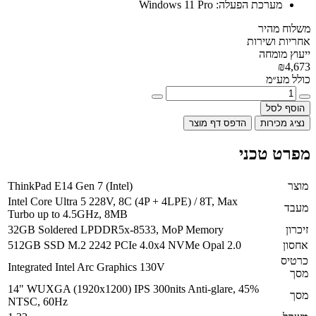
מערכת הפעלה:
Windows 11 Pro
משלוח מהיר
אחריות ושירות
ייעוץ מומחה
₪4,673
כולל מע״מ
הוסף לסל
נציג מכירות
הדפס דף מוצר
מפרט טכני
מוצר
ThinkPad E14 Gen 7 (Intel)
Intel Core Ultra 5 228V, 8C (4P + 4LPE) / 8T, Max
מעבד
Turbo up to 4.5GHz, 8MB
זיכרון
32GB Soldered LPDDR5x-8533, MoP Memory
אחסון
512GB SSD M.2 2242 PCIe 4.0x4 NVMe Opal 2.0
כרטיס
Integrated Intel Arc Graphics 130V
מסך
14" WUXGA (1920x1200) IPS 300nits Anti-glare, 45%
מסך
NTSC, 60Hz