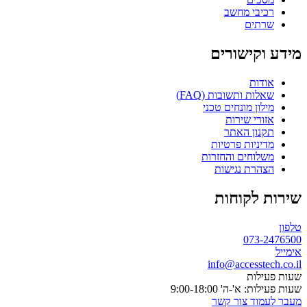
רכיבי מחשב
שרתים
מידע וקישורים
אודות
שאלות ותשובות (FAQ)
מילון מונחים טכני
אזורי שירות
תקנון האתר
מדיניות פרטיות
משלוחים והחזרות
הצהרת נגישות
שירות לקוחות
טלפון
073-2476500
אימייל
info@accesstech.co.il
שעות פעילות
שעות פעילות: א'-ה' 9:00-18:00
מעבר לעמוד צור קשר