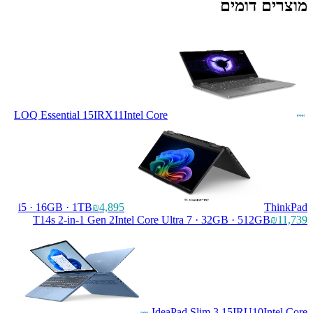
מוצרים דומים
LOQ Essential 15IRX11
Intel Core
i5 · 16GB · 1TB
₪4,895
ThinkPad
T14s 2-in-1 Gen 2
Intel Core Ultra 7 · 32GB · 512GB
₪11,739
IdeaPad Slim 3 15IRU10
Intel Core