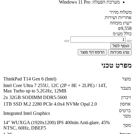
מערכת הפעלה:
Windows 11 Pro
משלוח מהיר
אחריות ושירות
ייעוץ מומחה
₪9,558
כולל מע״מ
הוסף לסל
נציג מכירות
הדפס דף מוצר
מפרט טכני
מוצר
ThinkPad T14 Gen 6 (Intel)
Intel Core Ultra 7 255U, 12C (2P + 8E + 2LPE) / 14T,
מעבד
Max Turbo up to 5.2GHz, 12MB
זיכרון
2x 32GB SODIMM DDR5-5600
אחסון
1TB SSD M.2 2280 PCIe 4.0x4 NVMe Opal 2.0
כרטיס
Integrated Intel Graphics
מסך
14" WUXGA (1920x1200) IPS 400nits Anti-glare, 45%
מסך
NTSC, 60Hz, DBEF5