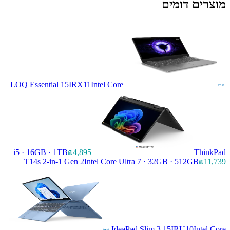
מוצרים דומים
LOQ Essential 15IRX11
Intel Core
i5 · 16GB · 1TB
₪4,895
ThinkPad
T14s 2-in-1 Gen 2
Intel Core Ultra 7 · 32GB · 512GB
₪11,739
IdeaPad Slim 3 15IRU10
Intel Core