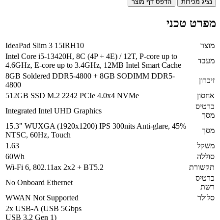
נציג מכירות
הדפס דף מוצר
מפרט טכני
מוצר
IdeaPad Slim 3 15IRH10
Intel Core i5-13420H, 8C (4P + 4E) / 12T, P-core up to
מעבד
4.6GHz, E-core up to 3.4GHz, 12MB Intel Smart Cache
8GB Soldered DDR5-4800 + 8GB SODIMM DDR5-
זיכרון
4800
אחסון
512GB SSD M.2 2242 PCIe 4.0x4 NVMe
כרטיס
Integrated Intel UHD Graphics
מסך
15.3" WUXGA (1920x1200) IPS 300nits Anti-glare, 45%
מסך
NTSC, 60Hz, Touch
משקל
1.63
סוללה
60Wh
תקשורת
Wi-Fi 6, 802.11ax 2x2 + BT5.2
כרטיס
No Onboard Ethernet
רשת
סלולר
WWAN Not Supported
2x USB-A (USB 5Gbps
USB 3.2 Gen 1)