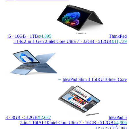
i5 · 16GB · 1TB
₪4,895
ThinkPad
T14s 2-in-1 Gen 2
Intel Core Ultra 7 · 32GB · 512GB
₪11,739
IdeaPad Slim 3 15IRU10
Intel Core
3 · 8GB · 512GB
₪2,687
IdeaPad 5
2-in-1 16IAL10
Intel Core Ultra 7 · 16GB · 512GB
₪4,906
חזור לכל המוצרים