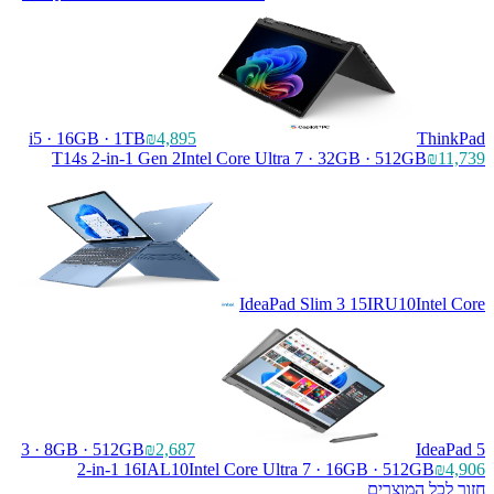
i5 · 16GB · 1TB
₪4,895
ThinkPad
T14s 2-in-1 Gen 2
Intel Core Ultra 7 · 32GB · 512GB
₪11,739
IdeaPad Slim 3 15IRU10
Intel Core
3 · 8GB · 512GB
₪2,687
IdeaPad 5
2-in-1 16IAL10
Intel Core Ultra 7 · 16GB · 512GB
₪4,906
חזור לכל המוצרים