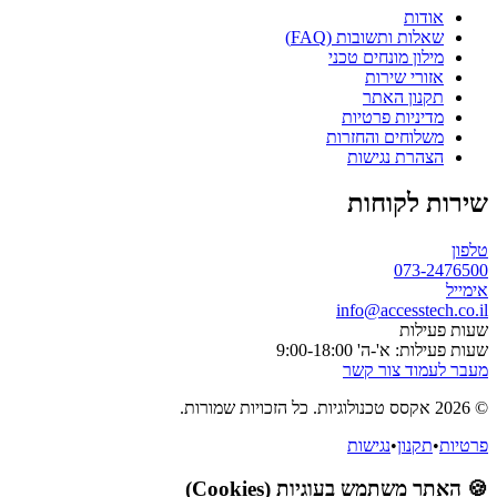
אודות
שאלות ותשובות (FAQ)
מילון מונחים טכני
אזורי שירות
תקנון האתר
מדיניות פרטיות
משלוחים והחזרות
הצהרת נגישות
שירות לקוחות
טלפון
073-2476500
אימייל
info@accesstech.co.il
שעות פעילות
שעות פעילות: א'-ה' 9:00-18:00
מעבר לעמוד צור קשר
© 2026 אקסס טכנולוגיות. כל הזכויות שמורות.
פרטיות
•
תקנון
•
נגישות
🍪 האתר משתמש בעוגיות (Cookies)