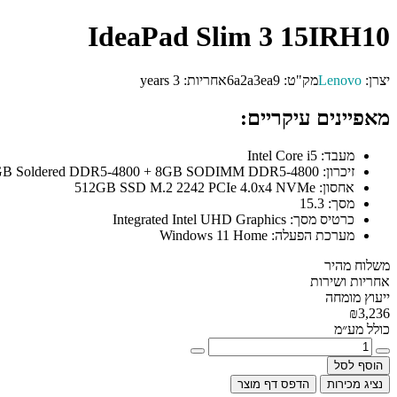
IdeaPad Slim 3 15IRH10
יצרן:
Lenovo
מק"ט:
6a2a3ea9
אחריות:
3 years
מאפיינים עיקריים:
מעבד:
Intel Core i5
זיכרון:
8GB Soldered DDR5-4800 + 8GB SODIMM DDR5-4800
אחסון:
512GB SSD M.2 2242 PCIe 4.0x4 NVMe
מסך:
15.3
כרטיס מסך:
Integrated Intel UHD Graphics
מערכת הפעלה:
Windows 11 Home
משלוח מהיר
אחריות ושירות
ייעוץ מומחה
₪3,236
כולל מע״מ
הוסף לסל
נציג מכירות
הדפס דף מוצר