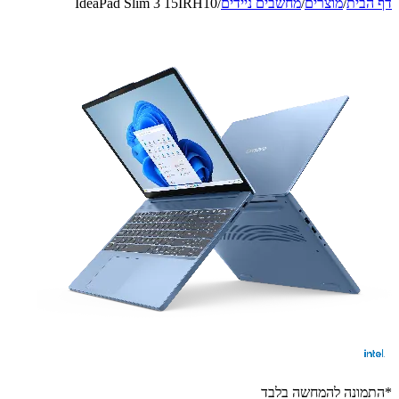
דף הבית
/
מוצרים
/
מחשבים ניידים
/
IdeaPad Slim 3 15IRH10
*התמונה להמחשה בלבד