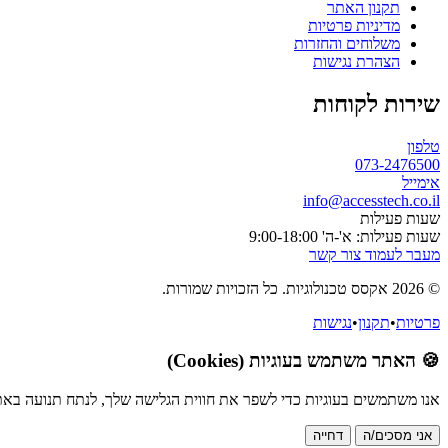
תקנון האתר
מדיניות פרטיות
משלוחים והחזרות
הצהרת נגישות
שירות לקוחות
טלפון
073-2476500
אימייל
info@accesstech.co.il
שעות פעילות
שעות פעילות: א'-ה' 9:00-18:00
מעבר לעמוד צור קשר
© 2026 אקסס טכנולוגיות. כל הזכויות שמורות.
פרטיות
•
תקנון
•
נגישות
🍪 האתר משתמש בעוגיות (Cookies)
אנו משתמשים בעוגיות כדי לשפר את חווית הגלישה שלך, לנתח תנועה באת
אני מסכים/ה
דחייה