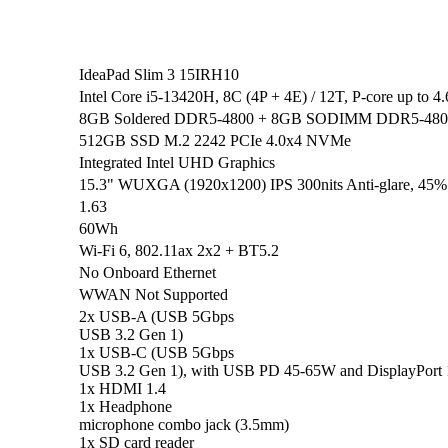
IdeaPad Slim 3 15IRH10
Intel Core i5-13420H, 8C (4P + 4E) / 12T, P-core up to
8GB Soldered DDR5-4800 + 8GB SODIMM DDR5-480
512GB SSD M.2 2242 PCIe 4.0x4 NVMe
Integrated Intel UHD Graphics
15.3" WUXGA (1920x1200) IPS 300nits Anti-glare, 45
1.63
60Wh
Wi-Fi 6, 802.11ax 2x2 + BT5.2
No Onboard Ethernet
WWAN Not Supported
2x USB-A (USB 5Gbps
USB 3.2 Gen 1)
1x USB-C (USB 5Gbps
USB 3.2 Gen 1), with USB PD 45-65W and DisplayPort 
1x HDMI 1.4
1x Headphone
microphone combo jack (3.5mm)
1x SD card reader