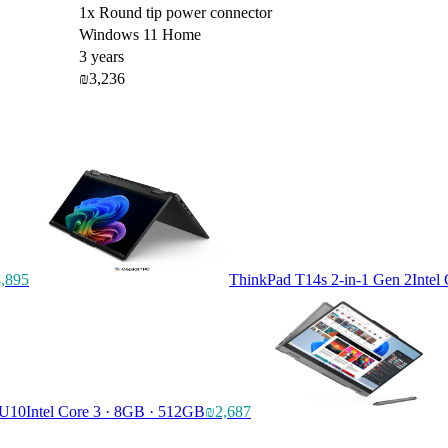
1x Round tip power connector
Windows 11 Home
3 years
₪3,236
,895
ThinkPad T14s 2-in-1 Gen 2
Intel
RU10
Intel Core 3 · 8GB · 512GB
₪2,687