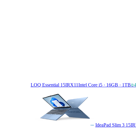
LOQ Essential 15IRX11
Intel Core i5 · 16GB · 1TB
₪4
IdeaPad Slim 3 15I