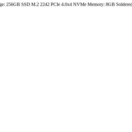
rage: 256GB SSD M.2 2242 PCIe 4.0x4 NVMe Memory: 8GB Soldered D