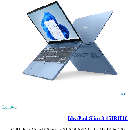
Lenovo
IdeaPad Slim 3 15IRH10
CPU: Intel Core i7 Storage: 512GB SSD M.2 2242 PCIe 4.0x4