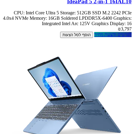
IdeaPad 5 2-in-1 16IAL10
CPU: Intel Core Ultra 5 Storage: 512GB SSD M.2 2242 PCIe
4.0x4 NVMe Memory: 16GB Soldered LPDDR5X-6400 Graphics:
Integrated Intel Arc 125V Graphics Display: 16
₪3,797
לפרטים והצעת מחיר
הוסף לסל הצעות