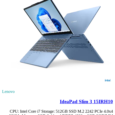
Lenovo
IdeaPad Slim 3 15IRH10
CPU: Intel Core i7 Storage: 512GB SSD M.2 2242 PCIe 4.0x4