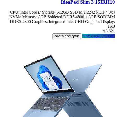
IdeaPad Slim 3 15IRH10
CPU: Intel Core i7 Storage: 512GB SSD M.2 2242 PCIe 4.0x4
NVMe Memory: 8GB Soldered DDR5-4800 + 8GB SODIMM
DDR5-4800 Graphics: Integrated Intel UHD Graphics Display:
15.3
₪3,621
לפרטים והצעת מחיר
הוסף לסל הצעות