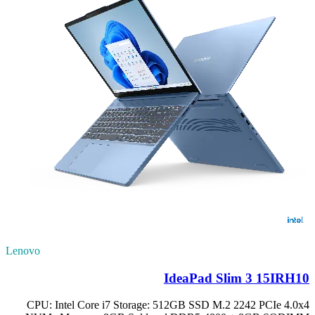
Lenovo
IdeaPad Slim 3 15IRH10
CPU: Intel Core i7 Storage: 512GB SSD M.2 2242 PCIe 4.0x4