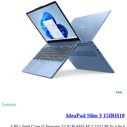
Lenovo
IdeaPad Slim 3 15IRH10
CPU: Intel Core i7 Storage: 512GB SSD M.2 2242 PCIe 4.0x4