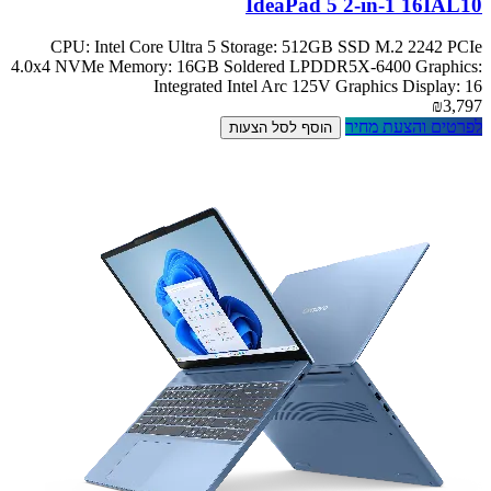
IdeaPad 5 2-in-1 16IAL10
CPU: Intel Core Ultra 5 Storage: 512GB SSD M.2 2242 PCIe
4.0x4 NVMe Memory: 16GB Soldered LPDDR5X-6400 Graphics:
Integrated Intel Arc 125V Graphics Display: 16
₪3,797
לפרטים והצעת מחיר
הוסף לסל הצעות