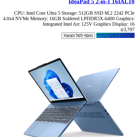
IdeaPad 5 2-in-1 16IAL10
CPU: Intel Core Ultra 5 Storage: 512GB SSD M.2 2242 PCIe
4.0x4 NVMe Memory: 16GB Soldered LPDDR5X-6400 Graphics:
Integrated Intel Arc 125V Graphics Display: 16
₪3,797
לפרטים והצעת מחיר
הוסף לסל הצעות