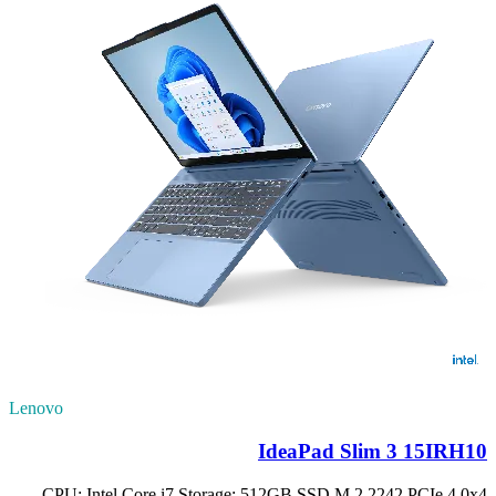
Lenovo
IdeaPad Slim 3 15IRH10
CPU: Intel Core i7 Storage: 512GB SSD M.2 2242 PCIe 4.0x4