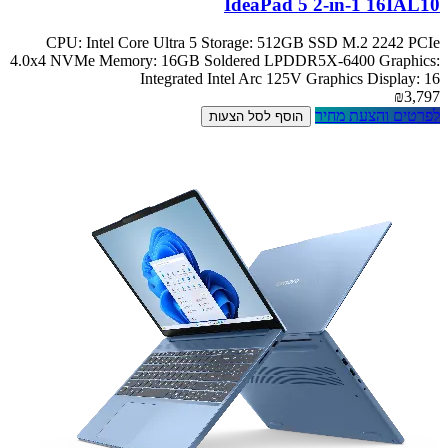
IdeaPad 5 2-in-1 16IAL10
CPU: Intel Core Ultra 5 Storage: 512GB SSD M.2 2242 PCIe
4.0x4 NVMe Memory: 16GB Soldered LPDDR5X-6400 Graphics:
Integrated Intel Arc 125V Graphics Display: 16
₪3,797
לפרטים והצעת מחיר
הוסף לסל הצעות