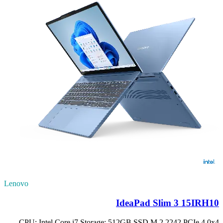
Lenovo
IdeaPad Slim 3 15IRH10
CPU: Intel Core i7 Storage: 512GB SSD M.2 2242 PCIe 4.0x4