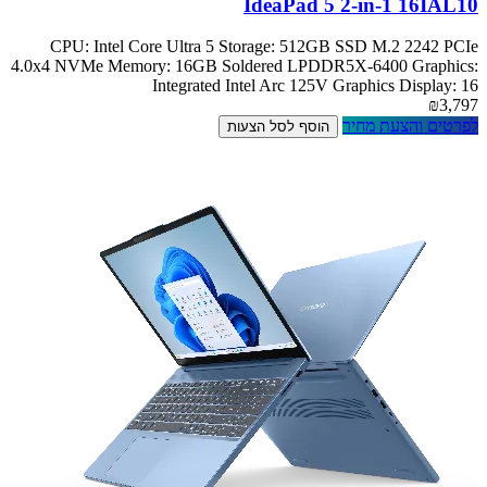
IdeaPad 5 2-in-1 16IAL10
CPU: Intel Core Ultra 5 Storage: 512GB SSD M.2 2242 PCIe
4.0x4 NVMe Memory: 16GB Soldered LPDDR5X-6400 Graphics:
Integrated Intel Arc 125V Graphics Display: 16
₪3,797
לפרטים והצעת מחיר
הוסף לסל הצעות