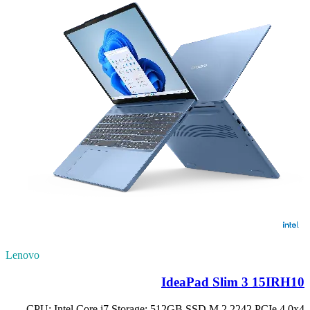
Lenovo
IdeaPad Slim 3 15IRH10
CPU: Intel Core i7 Storage: 512GB SSD M.2 2242 PCIe 4.0x4