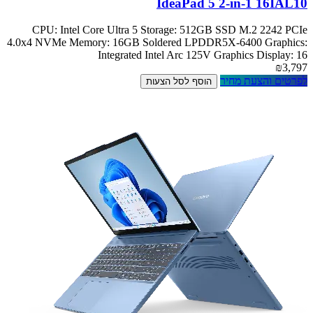
IdeaPad 5 2-in-1 16IAL10
CPU: Intel Core Ultra 5 Storage: 512GB SSD M.2 2242 PCIe
4.0x4 NVMe Memory: 16GB Soldered LPDDR5X-6400 Graphics:
Integrated Intel Arc 125V Graphics Display: 16
₪3,797
לפרטים והצעת מחיר
הוסף לסל הצעות