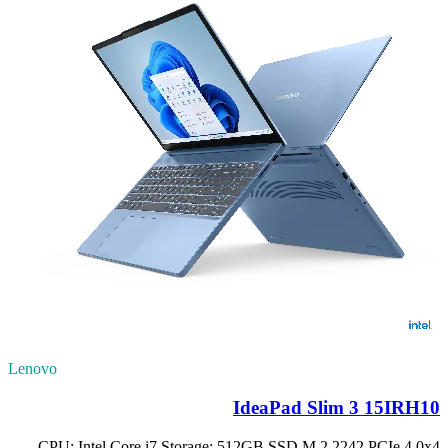
Lenovo
IdeaPad Slim 3 15IRH10
CPU: Intel Core i7 Storage: 512GB SSD M.2 2242 PCIe 4.0x4