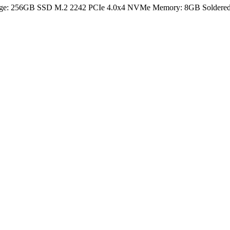
rage: 256GB SSD M.2 2242 PCIe 4.0x4 NVMe Memory: 8GB Soldered D