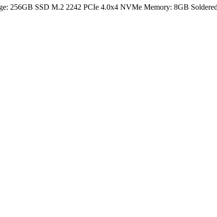
rage: 256GB SSD M.2 2242 PCIe 4.0x4 NVMe Memory: 8GB Soldered D