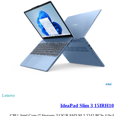
Lenovo
IdeaPad Slim 3 15IRH10
CPU: Intel Core i7 Storage: 512GB SSD M.2 2242 PCIe 4.0x4