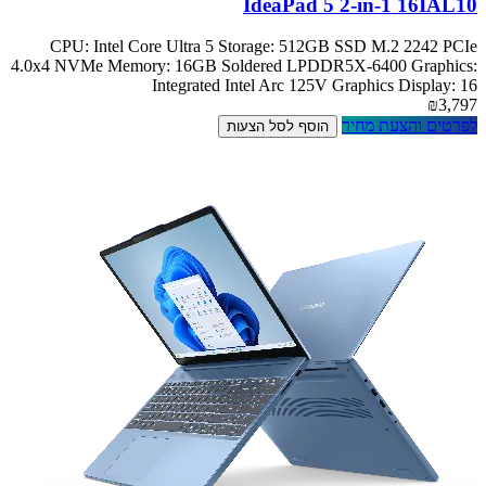
IdeaPad 5 2-in-1 16IAL10
CPU: Intel Core Ultra 5 Storage: 512GB SSD M.2 2242 PCIe
4.0x4 NVMe Memory: 16GB Soldered LPDDR5X-6400 Graphics:
Integrated Intel Arc 125V Graphics Display: 16
₪3,797
לפרטים והצעת מחיר
הוסף לסל הצעות