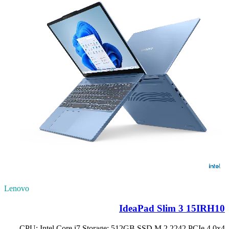
Lenovo
IdeaPad Slim 3 15IRH10
CPU: Intel Core i7 Storage: 512GB SSD M.2 2242 PCIe 4.0x4