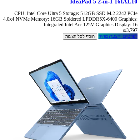
IdeaPad 5 2-in-1 16IAL10
CPU: Intel Core Ultra 5 Storage: 512GB SSD M.2 2242 PCIe
4.0x4 NVMe Memory: 16GB Soldered LPDDR5X-6400 Graphics:
Integrated Intel Arc 125V Graphics Display: 16
₪3,797
לפרטים והצעת מחיר
הוסף לסל הצעות