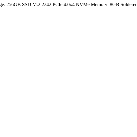
rage: 256GB SSD M.2 2242 PCIe 4.0x4 NVMe Memory: 8GB Soldered D